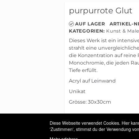
purpurrote Glut
AUF LAGER
ARTIKEL-N
KATEGORIEN:
Kunst & Male
Dieses Werk ist ein intensi
strahlt eine unvergleichlic
die Konzentration auf reine 
Monochromie, die jeden Ra
Tiefe erfüllt.
Acryl auf Leinwand
Unikat
Grösse: 30x30cm
Allgemeine Geschäftsbedi
Diese Webseite verwendet Cookies. Hier kanns
Versandbedingungen
'Zustimmen', stimmst du der Verwendung von